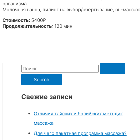
организма
Молочная ванна, пилинг на выбор/обертывание, oil-масса
Стоимость:
5400₽
Продолжительность
: 120 мин
S
e
a
r
Свежие записи
c
Отличия тайских и балийских методик
h
массажа
f
o
Для чего пакетная программа массажа?